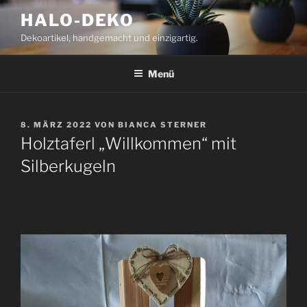
Zum
HALO-DEKO
Inhalt
Dekoartikel, handgemacht und einzigartig.
springen
Menü
VERÖFFENTLICHT
8. MÄRZ 2022
VON
BIANCA STERNER
AM
Holztaferl „Willkommen“ mit
Silberkugeln