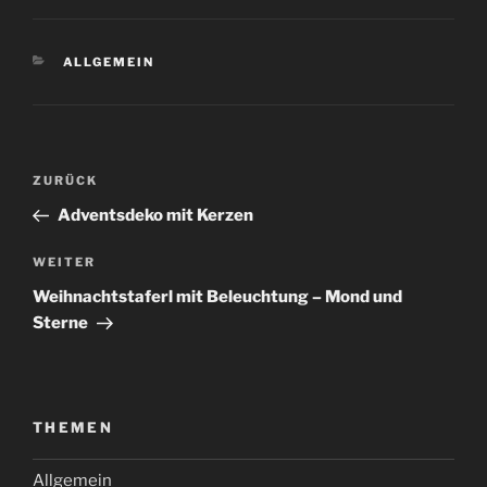
KATEGORIEN
ALLGEMEIN
Beitragsnavigation
Vorheriger
ZURÜCK
Beitrag
Adventsdeko mit Kerzen
Nächster
WEITER
Beitrag
Weihnachtstaferl mit Beleuchtung – Mond und
Sterne
THEMEN
Allgemein