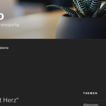
O
einzigartig.
alerie
THEMEN
t Herz“
Allgemein