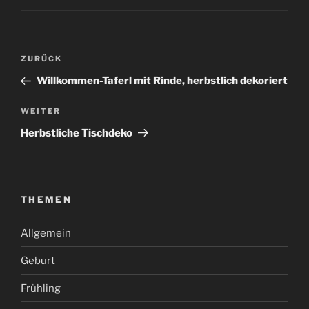
Beitragsnavigation
Vorheriger
ZURÜCK
Beitrag
Willkommen-Taferl mit Rinde, herbstlich dekoriert
Nächster
WEITER
Beitrag
Herbstliche Tischdeko
THEMEN
Allgemein
Geburt
Frühling