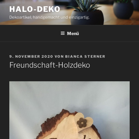
Zum
HALO-DEKO
Inhalt
Dekoartikel, handgemacht und einzigartig.
springen
Menü
VERÖFFENTLICHT
9. NOVEMBER 2020
VON
BIANCA STERNER
AM
Freundschaft-Holzdeko