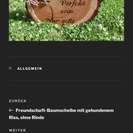
KATEGORIEN
ALLGEMEIN
Beitragsnavigation
Vorheriger
ZURÜCK
Beitrag
Freundschaft-Baumscheibe mit gebundenem
Riss, ohne Rinde
Nächster
WEITER