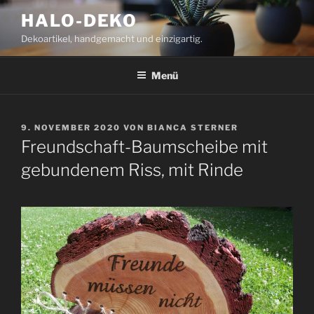
Zum
HALO-DEKO
Inhalt
Dekoartikel, handgemacht und einzigartig.
springen
Menü
VERÖFFENTLICHT
9. NOVEMBER 2020
VON
BIANCA STERNER
AM
Freundschaft-Baumscheibe mit
gebundenem Riss, mit Rinde