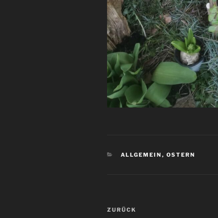
KATEGORIEN
ALLGEMEIN
,
OSTERN
Beitragsnavigation
Vorheriger
ZURÜCK