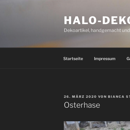
Zum
Inhalt
HALO-DEK
springen
Dekoartikel, handgemacht und 
Startseite
Impressum
G
VERÖFFENTLICHT
26. MÄRZ 2020
VON
BIANCA S
AM
Osterhase