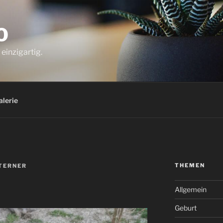
O
einzigartig.
alerie
THEMEN
TERNER
Allgemein
Geburt