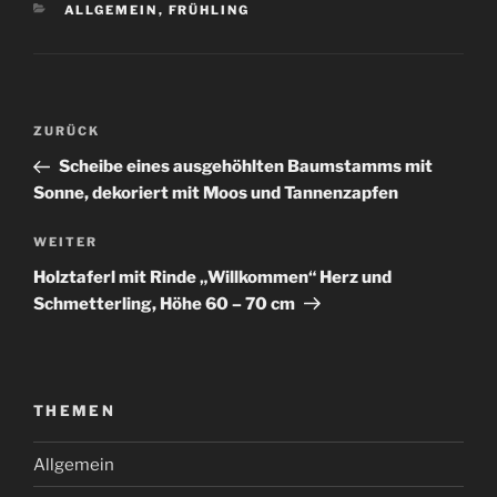
KATEGORIEN
ALLGEMEIN
,
FRÜHLING
Beitragsnavigation
Vorheriger
ZURÜCK
Beitrag
Scheibe eines ausgehöhlten Baumstamms mit
Sonne, dekoriert mit Moos und Tannenzapfen
Nächster
WEITER
Beitrag
Holztaferl mit Rinde „Willkommen“ Herz und
Schmetterling, Höhe 60 – 70 cm
THEMEN
Allgemein