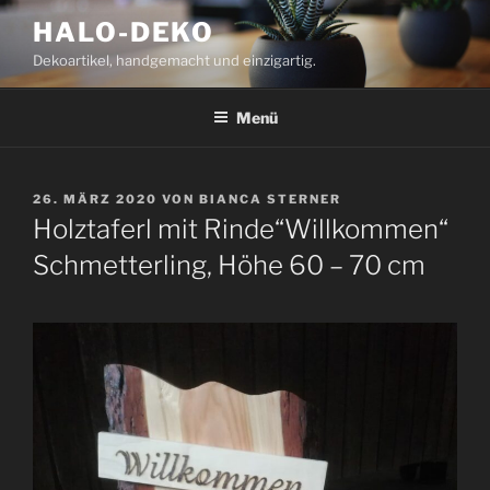
Zum
HALO-DEKO
Inhalt
Dekoartikel, handgemacht und einzigartig.
springen
Menü
VERÖFFENTLICHT
26. MÄRZ 2020
VON
BIANCA STERNER
AM
Holztaferl mit Rinde“Willkommen“
Schmetterling, Höhe 60 – 70 cm