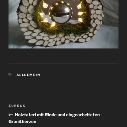
KATEGORIEN
ALLGEMEIN
Beitragsnavigation
Vorheriger
ZURÜCK
Beitrag
Holztaferl mit Rinde und eingearbeiteten
Granitherzen