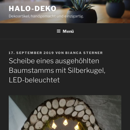
Zum
HALO-DEKO
Inhalt
Dekoartikel, handgemacht und einzigartig.
springen
Menü
VERÖFFENTLICHT
17. SEPTEMBER 2019
VON
BIANCA STERNER
AM
Scheibe eines ausgehöhlten
Baumstamms mit Silberkugel,
LED-beleuchtet