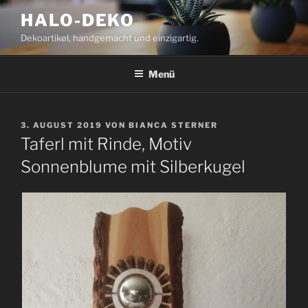
Zum
HALO-DEKO
Inhalt
Dekoartikel, handgemacht und einzigartig.
springen
Menü
VERÖFFENTLICHT
3. AUGUST 2019
VON
BIANCA STERNER
AM
Taferl mit Rinde, Motiv
Sonnenblume mit Silberkugel