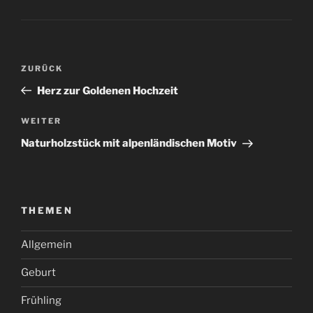
Beitragsnavigation
Vorheriger
ZURÜCK
Beitrag
Herz zur Goldenen Hochzeit
Nächster
WEITER
Beitrag
Naturholzstück mit alpenländischen Motiv
THEMEN
Allgemein
Geburt
Frühling