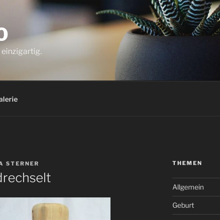
O
einzigartig.
alerie
THEMEN
A STERNER
rechselt
Allgemein
Geburt