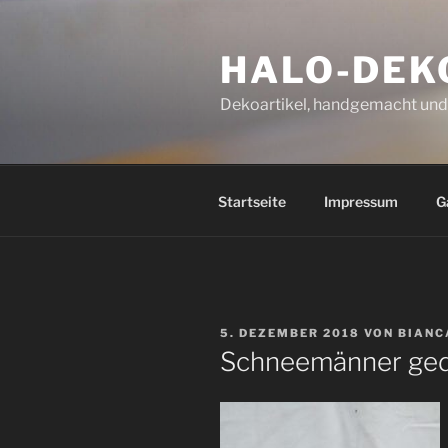
Zum
Inhalt
HALO-DEK
springen
Dekoartikel, handgemacht und 
Startseite
Impressum
G
VERÖFFENTLICHT
5. DEZEMBER 2018
VON
BIANC
AM
Schneemänner ged