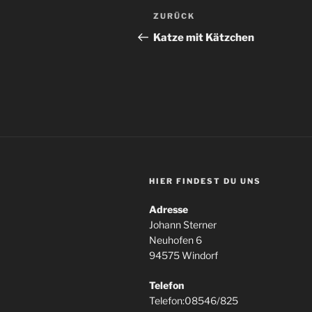
Beitragsnavigation
Vorheriger
ZURÜCK
Beitrag
Katze mit Kätzchen
HIER FINDEST DU UNS
Adresse
Johann Sterner
Neuhofen 6
94575 Windorf
Telefon
Telefon:08546/825