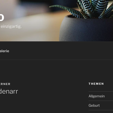
O
einzigartig.
alerie
THEMEN
ERNER
denarr
Allgemein
Geburt