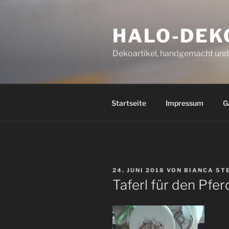
Zum
Inhalt
HALO-DEK
springen
Dekoartikel, handgemacht und 
Startseite
Impressum
G
VERÖFFENTLICHT
24. JUNI 2018
VON
BIANCA ST
AM
Taferl für den Pfer