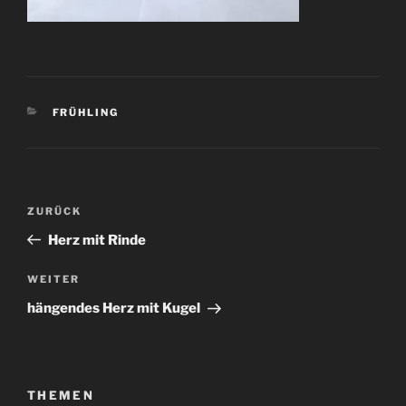
KATEGORIEN
FRÜHLING
Beitragsnavigation
Vorheriger
ZURÜCK
Beitrag
Herz mit Rinde
Nächster
WEITER
Beitrag
hängendes Herz mit Kugel
THEMEN