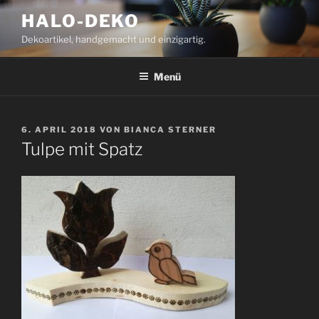
Zum
HALO-DEKO
Inhalt
Dekoartikel, handgemacht und einzigartig.
springen
Menü
VERÖFFENTLICHT
6. APRIL 2018
VON
BIANCA STERNER
AM
Tulpe mit Spatz