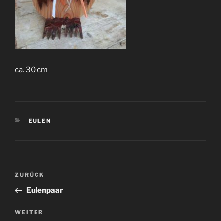
ca. 30 cm
KATEGORIEN
EULEN
Beitragsnavigation
Vorheriger
ZURÜCK
Beitrag
Eulenpaar
Nächster
WEITER