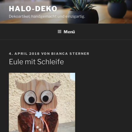
Zum
HALO-DEKO
Inhalt
Dekoartikel, handgemacht und einzigartig.
springen
Menü
VERÖFFENTLICHT
4. APRIL 2018
VON
BIANCA STERNER
AM
Eule mit Schleife