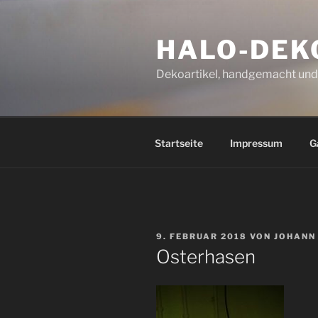
Zum
Inhalt
HALO-DEK
springen
Dekoartikel, handgemacht und 
Startseite
Impressum
G
VERÖFFENTLICHT
9. FEBRUAR 2018
VON
JOHANN
AM
Osterhasen