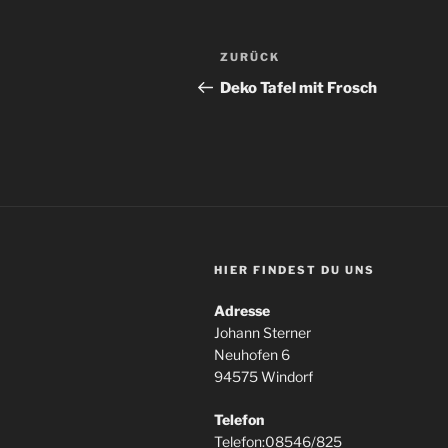
Beitragsnavigation
Vorheriger
ZURÜCK
Beitrag
Deko Tafel mit Frosch
HIER FINDEST DU UNS
Adresse
Johann Sterner
Neuhofen 6
94575 Windorf
Telefon
Telefon:08546/825