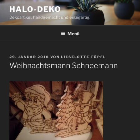
Zum
HALO-DEKO
Inhalt
Dekoartikel, handgemacht und einzigartig.
springen
Menü
VERÖFFENTLICHT
29. JANUAR 2018
VON
LIESELOTTE TÖPFL
AM
Weihnachtsmann Schneemann