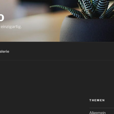
O
einzigartig.
alerie
THEMEN
Allgemein