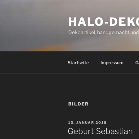
Zum
Inhalt
HALO-DEK
springen
Dekoartikel, handgemacht und 
Startseite
Impressum
G
BILDER
VERÖFFENTLICHT
13. JANUAR 2018
AM
Geburt Sebastian